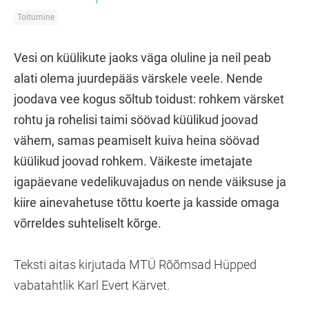
Toitumine
Vesi on küülikute jaoks väga oluline ja neil peab
alati olema juurdepääs värskele veele. Nende
joodava vee kogus sõltub toidust: rohkem värsket
rohtu ja rohelisi taimi söövad küülikud joovad
vähem, samas peamiselt kuiva heina söövad
küülikud joovad rohkem. Väikeste imetajate
igapäevane vedelikuvajadus on nende väiksuse ja
kiire ainevahetuse tõttu koerte ja kasside omaga
võrreldes suhteliselt kõrge.
Teksti aitas kirjutada MTÜ Rõõmsad Hüpped
vabatahtlik Karl Evert Kärvet.