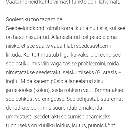
Vaatame neid kahte viimast funktsiooni lähemalt:
Soolestiku töö tagamine
Seedeelundkond toimib korralikult ainult siis, kui see
on hästi niisutatud. Allaneelatud toit peab olema
niiske, et see saaks vabalt läbi seedesüsteemi
liikuda. Kui toit muutub liiga kuivaks, blokeerib see
soolestiku, mis viib väga tõsise probleemini, mida
nimetatakse seedetrakti seiskumiseks (GI stasis –
ingl.) . Mida kauem püsib allaneelatud sisu
jämesooles (kolon), seda rohkem vett tõmmatakse
soolestikust vereringesse. See põhjustab suuremat
dehüdratsiooni, mis suurendab omakorda
ummistust. Seedetrakti seisumise peamiseks
tunnuseks on küüliku loidus, isutus, punnis kõht