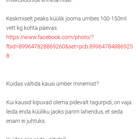
Keskmiselt peaks küülik jooma umbes 100-150ml
vett kg kohta päevas.
https://www.facebook.com/photo/?
fbid=899647828869260&set=pcb.89964784886925
8
Kuidas vältida kausi ümber minemist?
Kui kausid kipuvad olema pidevalt tagurpidi, on vaja
leida enda küüliku jaoks parim lahendus, et seda
enam ei juhtuks.