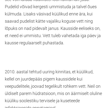
Pudelid võivad kergesti ummistuda ja talvel õues
külmuda. Lisaks väsivad küülikud enne ära, kui
saavad pudelist kätte vajaliku koguse vett ning
lõpuks on nad pidevalt janus. Kausside eeliseks on,
et need ei ummistu. Vett tuleb vahetada iga päev ja
kausse regulaarselt puhastada.
2010. aastal tehtud uuring kinnitas, et küülikud,
kellel on juurdepääs pigem kaussidele kui
veepudelitele, joovad tegelikult rohkem vett. Neil on
üldiselt parem hüdratsioon, mis on äärmiselt oluline
küüliku soolestiku tervisele ja kuseteede
infektsioonide ennetamisel.