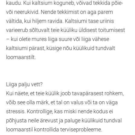
kaudu. Kui kaltsium koguneb, võivad tekkida põie-
või neerukivid. Nende tekkimist on aga parem
vältida, kui hiljem ravida. Kaltsiumi tase uriinis
varieerub sõltuvalt teie küüliku üldisest toitumisest
– kui olete mures liiga suure või liiga vähese
kaltsiumi pärast, küsige nõu küülikuid tundvalt
loomaarstilt.
Liiga palju vett?
Kui näete, et teie küülik joob tavapärasest rohkem,
võib see olla märk, et tal on valus või ta on väga
stressis. Kontrollige, kas miski nende kodus ei
põhjusta neile ärevust ja paluge küülikuid tundval
loomaarstil kontrollida terviseprobleeme.