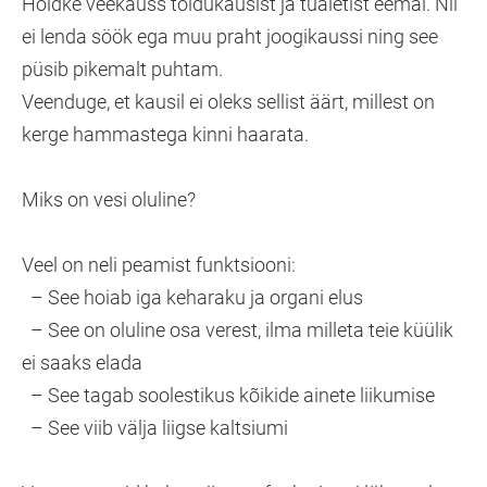
Hoidke veekauss toidukausist ja tualetist eemal. Nii
ei lenda söök ega muu praht joogikaussi ning see
püsib pikemalt puhtam.
Veenduge, et kausil ei oleks sellist äärt, millest on
kerge hammastega kinni haarata.
Miks on vesi oluline?
Veel on neli peamist funktsiooni:
– See hoiab iga keharaku ja organi elus
– See on oluline osa verest, ilma milleta teie küülik
ei saaks elada
– See tagab soolestikus kõikide ainete liikumise
– See viib välja liigse kaltsiumi