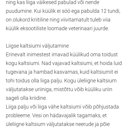
ning kas liiga väikesed pabulad või nende
puudumine. Kui küülik ei söö ega pabulda 12 tundi,
on olukord kriitiline ning viivitamatult tuleb viia
küülik eksootiliste loomade veterinaari juurde.
Liigse kaltsiumi väljutamine
Erinevalt inimestest imavad küülikud oma toidust
kogu kaltsiumi. Nad vajavad kaltsiumi, et hoida luid
tugevana ja hambad kasvamas, kuid kaltsiumit ei
tohi toidus olla liiga palju. Kogu üleliigne kaltsium
väljutatakse uriiniga, mistõttu võib küüliku uriin
sageli olla kriidine.
Liiga palju või liiga vähe kaltsiumi võib põhjustada
probleeme. Vesi on hädavajalik tagamaks, et
üleliigne kaltsium väljutatakse neerude ja põie