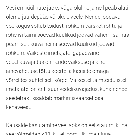
Vesi on küülikute jaoks väga oluline ja neil peab alati
olema juurdepääs värskele veele. Nende joodava
vee kogus sõltub toidust: rohkem värsket rohtu ja
rohelisi taimi söövad küülikud joovad vähem, samas
peamiselt kuiva heina söövad küülikud joovad
rohkem. Väikeste imetajate igapäevane
vedelikuvajadus on nende väiksuse ja kiire
ainevahetuse tõttu koerte ja kasside omaga
võrreldes suhteliselt kõrge. Väikestel taimtoidulistel
imetajatel on eriti suur vedelikuvajadus, kuna nende
seedetrakt sisaldab märkimisväärset osa
kehaveest.
Kausside kasutamine vee jaoks on eelistatum, kuna
see võimaldab küülikutel loomulikumalt juua.