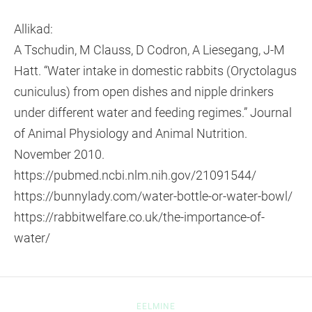
Allikad:
A Tschudin, M Clauss, D Codron, A Liesegang, J-M
Hatt. “Water intake in domestic rabbits (Oryctolagus
cuniculus) from open dishes and nipple drinkers
under different water and feeding regimes.” Journal
of Animal Physiology and Animal Nutrition.
November 2010.
https://pubmed.ncbi.nlm.nih.gov/21091544/
https://bunnylady.com/water-bottle-or-water-bowl/
https://rabbitwelfare.co.uk/the-importance-of-
water/
EELMINE