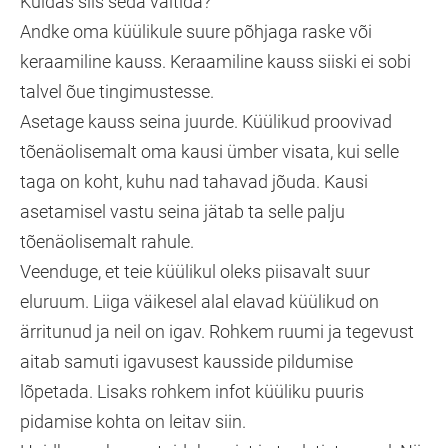
Kuidas siis seda vältida?
Andke oma küülikule suure põhjaga raske või
keraamiline kauss. Keraamiline kauss siiski ei sobi
talvel õue tingimustesse.
Asetage kauss seina juurde. Küülikud proovivad
tõenäolisemalt oma kausi ümber visata, kui selle
taga on koht, kuhu nad tahavad jõuda. Kausi
asetamisel vastu seina jätab ta selle palju
tõenäolisemalt rahule.
Veenduge, et teie küülikul oleks piisavalt suur
eluruum. Liiga väikesel alal elavad küülikud on
ärritunud ja neil on igav. Rohkem ruumi ja tegevust
aitab samuti igavusest kausside pildumise
lõpetada. Lisaks rohkem infot küüliku puuris
pidamise kohta on leitav siin.